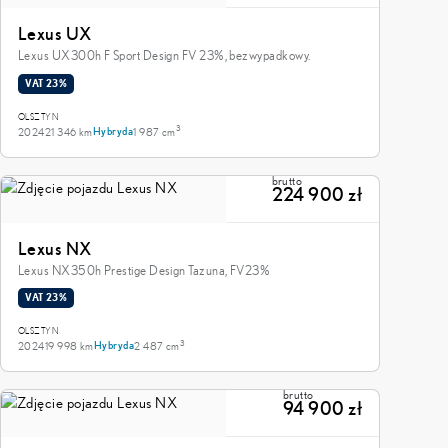
Lexus UX
Lexus UX300h F Sport Design FV 23%, bezwypadkowy.
VAT 23%
OLSZTYN
3
2024
21 346 km
1 987 cm
Hybryda
brutto
224 900 zł
Lexus NX
Lexus NX350h Prestige Design Tazuna, FV23%
VAT 23%
OLSZTYN
3
2024
19 998 km
2 487 cm
Hybryda
brutto
94 900 zł