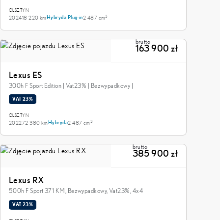
OLSZTYN
3
2024
18 220 km
2 487 cm
Hybryda Plug-in
brutto
163 900 zł
Lexus ES
300h F Sport Edition | Vat23% | Bezwypadkowy |
VAT 23%
OLSZTYN
3
2022
72 380 km
2 487 cm
Hybryda
brutto
385 900 zł
Lexus RX
500h F Sport 371 KM, Bezwypadkowy, Vat23%, 4x4
VAT 23%