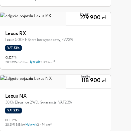
brutto
279 900 zł
Lexus RX
Lexus 500h F Sport, bezwypadkowy, FV23%
VAT 23%
OLSZTYN
3
2023
55 820 km
2 393 cm
Hybryda
brutto
118 900 zł
Lexus NX
300h Elegance 2WD, Gwarancja, VAT23%
VAT 23%
OLSZTYN
3
2021
91 313 km
2 494 cm
Hybryda