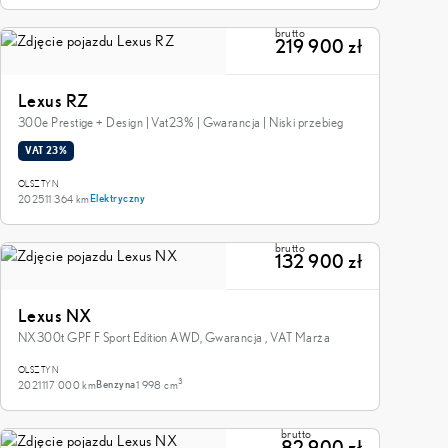
brutto
219 900 zł
Lexus RZ
300e Prestige + Design | Vat23% | Gwarancja | Niski przebieg
VAT 23%
OLSZTYN
2025
11 364 km
Elektryczny
brutto
132 900 zł
Lexus NX
NX300t GPF F Sport Edition AWD, Gwarancja , VAT Marża
OLSZTYN
3
2021
117 000 km
1 998 cm
Benzyna
brutto