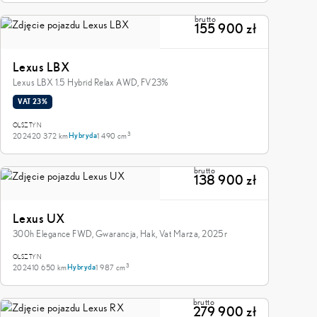
brutto
155 900 zł
Lexus LBX
Lexus LBX 1.5 Hybrid Relax AWD, FV23%
VAT 23%
OLSZTYN
3
2024
20 372 km
1 490 cm
Hybryda
brutto
138 900 zł
Lexus UX
300h Elegance FWD, Gwarancja, Hak, Vat Marża, 2025r
OLSZTYN
3
2024
10 650 km
1 987 cm
Hybryda
brutto
279 900 zł