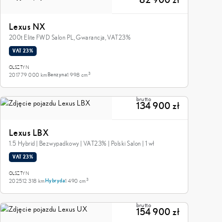
82 900 zł
Lexus NX
200t Elite FWD Salon PL, Gwarancja, VAT23%
VAT 23%
OLSZTYN
3
2017
79 000 km
1 998 cm
Benzyna
brutto
134 900 zł
Lexus LBX
1.5 Hybrid | Bezwypadkowy | VAT23% | Polski Salon | 1 wł
VAT 23%
OLSZTYN
3
2025
12 318 km
1 490 cm
Hybryda
brutto
154 900 zł