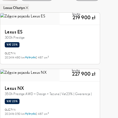
Lexus Olsztyn
brutto
219 900 zł
Lexus ES
300h Prestige
VAT 23%
OLSZTYN
3
2024
14 480 km
2 487 cm
Hybryda
brutto
227 900 zł
Lexus NX
350h Prestige AWD + Design + Tazuna | Vat23% | Gwarancja |
VAT 23%
OLSZTYN
3
2024
16 050 km
2 487 cm
Hybryda