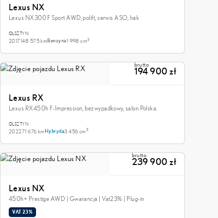
Lexus NX
Lexus NX300 F Sport AWD, polift, serwis ASO, hak
OLSZTYN
3
2017
148 575 km
1 998 cm
Benzyna
brutto
194 900 zł
Lexus RX
Lexus RX450h F-Impression, bezwypadkowy, salon Polska.
OLSZTYN
3
2022
71 676 km
3 456 cm
Hybryda
brutto
239 900 zł
Lexus NX
450h+ Prestige AWD | Gwarancja | Vat23% | Plug-in
VAT 23%