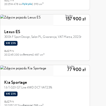
OLSZTYN
3
2025
14 478 km
2 393 cm
Hybryda
brutto
157 900 zł
Lexus ES
300h F Sport Design, Salon PL, Gwarancja, VAT Marża, 2023r
VAT 23%
OLSZTYN
3
2022
45 200 km
2 487 cm
Benzyna
brutto
77 900 zł
Kia Sportage
1.6 T-GDI GT Line 4WD DCT VAT23%
VAT 23%
OLSZTYN
3
2021
157 073 km
1 598 cm
Benzyna