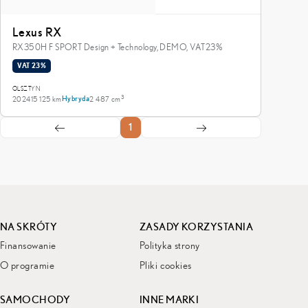
Lexus RX
RX350H F SPORT Design + Technology, DEMO, VAT23%
VAT 23%
OLSZTYN
3
2024
15 125 km
2 487 cm
Hybryda
1
NA SKRÓTY
ZASADY KORZYSTANIA
Finansowanie
Polityka strony
O programie
Pliki cookies
SAMOCHODY
INNE MARKI